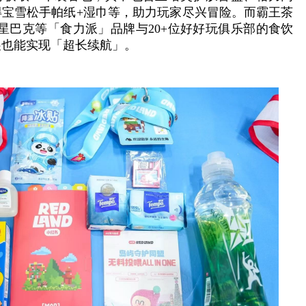
得宝雪松手帕纸+湿巾等，助力玩家尽兴冒险。而霸王茶
啡、星巴克等「食力派」品牌与20+位好好玩俱乐部的食饮
展也能实现「超长续航」。