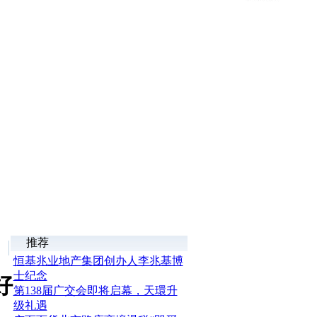
推荐
恒基兆业地产集团创办人李兆基博
士纪念
好
第138届广交会即将启幕，天環升
级礼遇