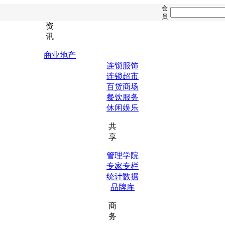
会
员
资
讯
商业地产
连锁服饰
连锁超市
百货商场
餐饮服务
休闲娱乐
共
享
管理学院
专家专栏
统计数据
品牌库
商
务