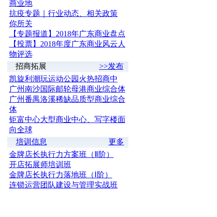
商业地
抗疫专题｜行业动态、相关政策
你所关
【专题报道】2018年广东商业盘点
【投票】2018年度广东商业风云人
物评选
招商拓展
>>发布
凯旋利潮玩运动公园火热招商中
广州南沙国际邮轮母港商业综合体
广州番禺洛溪稀缺品质型商业综合
体
钜富中心大型商业中心、写字楼面
向全球
培训信息
更多
金牌店长执行力方案班（Ⅱ阶）
开店拓展师培训班
金牌店长执行力落地班（Ⅰ阶）
连锁运营团队建设与管理实战班