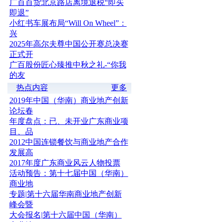
广百百货北京路店离境退税“即买
即退”
小红书车展布局“Will On Wheel”：
兴
2025年高尔夫尊中国公开赛总决赛
正式开
广百股份匠心臻推中秋之礼-“你我
的友
热点内容
更多
2019年中国（华南）商业地产创新
论坛春
年度盘点：已、未开业广东商业项
目、品
2012中国连锁餐饮与商业地产合作
发展高
2017年度广东商业风云人物投票
活动预告：第十七届中国（华南）
商业地
专题|第十六届华南商业地产创新
峰会暨
大会报名|第十六届中国（华南）