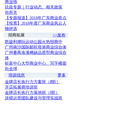
商业地
抗疫专题｜行业动态、相关政策
你所关
【专题报道】2018年广东商业盘点
【投票】2018年度广东商业风云人
物评选
招商拓展
>>发布
凯旋利潮玩运动公园火热招商中
广州南沙国际邮轮母港商业综合体
广州番禺洛溪稀缺品质型商业综合
体
钜富中心大型商业中心、写字楼面
向全球
培训信息
更多
金牌店长执行力方案班（Ⅱ阶）
开店拓展师培训班
金牌店长执行力落地班（Ⅰ阶）
连锁运营团队建设与管理实战班