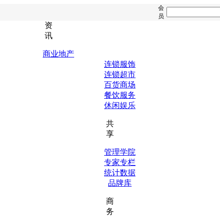
会
员
资
讯
商业地产
连锁服饰
连锁超市
百货商场
餐饮服务
休闲娱乐
共
享
管理学院
专家专栏
统计数据
品牌库
商
务