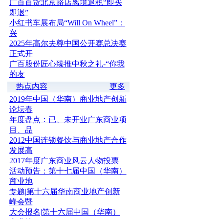
广百百货北京路店离境退税“即买
即退”
小红书车展布局“Will On Wheel”：
兴
2025年高尔夫尊中国公开赛总决赛
正式开
广百股份匠心臻推中秋之礼-“你我
的友
热点内容
更多
2019年中国（华南）商业地产创新
论坛春
年度盘点：已、未开业广东商业项
目、品
2012中国连锁餐饮与商业地产合作
发展高
2017年度广东商业风云人物投票
活动预告：第十七届中国（华南）
商业地
专题|第十六届华南商业地产创新
峰会暨
大会报名|第十六届中国（华南）