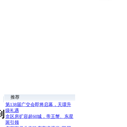
推荐
第138届广交会即将启幕，天環升
级礼遇
到
盒区房扩容超60城，帝王蟹、东星
斑引领