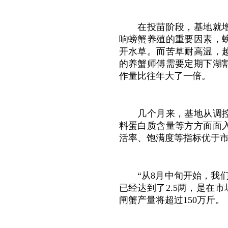
在投苗阶段，基地就
响螃蟹养殖的重要因素，
开水草。而苦草耐高温，
的养蟹师傅需要定期下湖
作量比往年大了一倍。
几个月来，基地从调
料蛋白质含量等方方面面
活率、饱满度等指标优于
“从8月中旬开始，我
已经达到了2.5两，是在
闸蟹产量将超过150万斤。