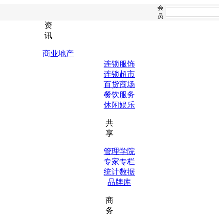
会
员
资
讯
商业地产
连锁服饰
连锁超市
百货商场
餐饮服务
休闲娱乐
共
享
管理学院
专家专栏
统计数据
品牌库
商
务