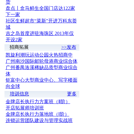
货
盘点丨盒马鲜生全国门店达122家
下一家
社区生鲜超市“菜新”开进万科东荟
城
吉之岛首度进驻海珠区 2013年仅
开设2家
招商拓展
>>发布
凯旋利潮玩运动公园火热招商中
广州南沙国际邮轮母港商业综合体
广州番禺洛溪稀缺品质型商业综合
体
钜富中心大型商业中心、写字楼面
向全球
培训信息
更多
金牌店长执行力方案班（Ⅱ阶）
开店拓展师培训班
金牌店长执行力落地班（Ⅰ阶）
连锁运营团队建设与管理实战班