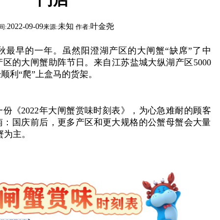
2022-09-09
未知
叶金尧
间:
来源:
作者:
中秋最早的一年。虽然阳澄湖产区的大闸蟹“缺席”了中
区的大闸蟹助阵节日。来自江苏盐城大纵湖产区5000
顺利“爬”上盒马的货架。
《2022年大闸蟹赏味时刻表》，为心急难耐的顾客
南：国庆前后，更多产区和更大规格的公蟹母蟹会大量
蟹为主。