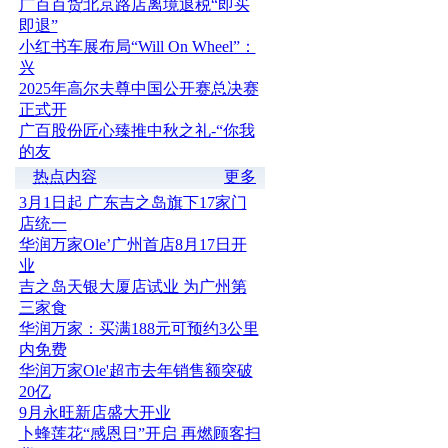
广百百货北京路店离境退税“即买
即退”
小红书车展布局“Will On Wheel”：
兴
2025年高尔夫尊中国公开赛总决赛
正式开
广百股份匠心臻推中秋之礼-“你我
的友
热点内容
更多
3月1日起 广东吉之岛旗下17家门
店统一
华润万家Ole’广州首店8月17日开
业
吉之岛天银大厦店试业 为广州第
三家食
华润万家：买满188元可预约3公里
内免费
华润万家Ole'超市去年销售额突破
20亿
​9月永旺新店盛大开业
卜蜂莲花“感恩日”开启 再燃顾客扫