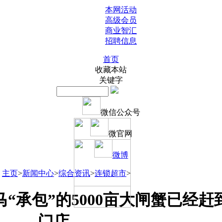
本网活动
高级会员
商业智汇
招聘信息
首页
收藏本站
关键字
微信公众号
微官网
微博
主页
>
新闻中心
>
综合资讯
>
连锁超市
>
“承包”的5000亩大闸蟹已经赶
门店