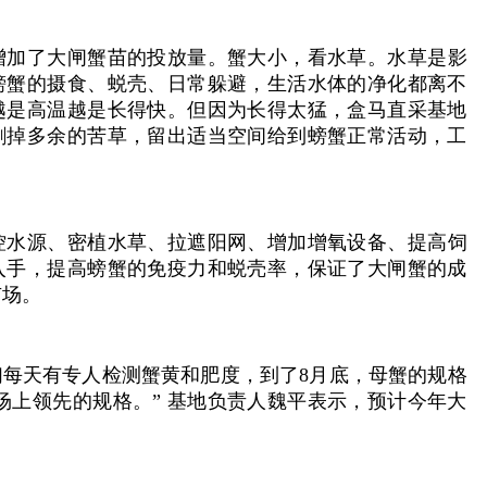
增加了大闸蟹苗的投放量。蟹大小，看水草。水草是影
螃蟹的摄食、蜕壳、日常躲避，生活水体的净化都离不
越是高温越是长得快。但因为长得太猛，盒马直采基地
割掉多余的苦草，留出适当空间给到螃蟹正常活动，工
控水源、密植水草、拉遮阳网、增加增氧设备、提高饲
入手，提高螃蟹的免疫力和蜕壳率，保证了大闸蟹的成
市场。
们每天有专人检测蟹黄和肥度，到了8月底，母蟹的规格
市场上领先的规格。” 基地负责人魏平表示，预计今年大