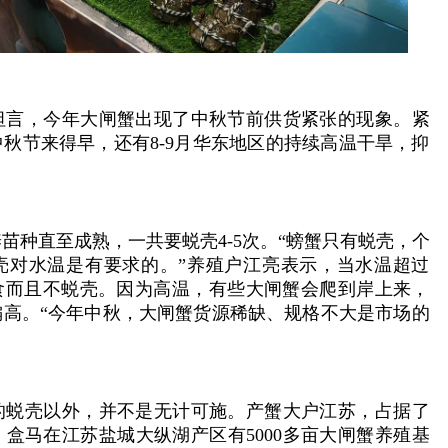
坦言，今年大闸蟹出现了中秋节前供货紧张的现象。紧
秋节来得早，还有8-9月华东地区的持续高温干旱，抑
。
苗种直至成熟，一共要蜕壳4-5次。“螃蟹只有蜕壳，个
壳对水温是有要求的。”养殖户江亮表示，当水温超过
进食而且不蜕壳。因为高温，有些大闸蟹会爬到岸上来，
偏高。“今年中秋，大闸蟹货源稀缺、规格不大是市场的
的蜕壳以外，并不是无计可施。产蟹大户江苏，占据了
盒马在江苏盐城大纵湖产区有5000多亩大闸蟹养殖基